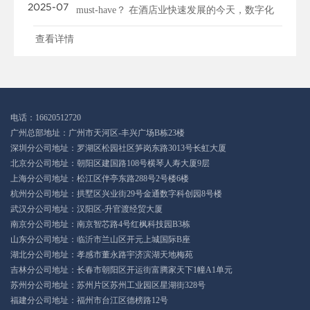
2025-07
must-have？ 在酒店业快速发展的今天，数字化
工具正在重塑行业的运营模式...
查看详情
电话：16620512720
广州总部地址：广州市天河区-丰兴广场B栋23楼
深圳分公司地址：罗湖区松园社区笋岗东路3013号长虹大厦
北京分公司地址：朝阳区建国路108号横琴人寿大厦9层
上海分公司地址：松江区伴亭东路288号2号楼6楼
杭州分公司地址：拱墅区兴业街29号金通数字科创园8号楼
武汉分公司地址：汉阳区-升官渡经贸大厦
南京分公司地址：南京智芯路4号红枫科技园B3栋
山东分公司地址：临沂市兰山区开元上城国际B座
湖北分公司地址：孝感市董永路宇济滨湖天地梅苑
吉林分公司地址：长春市朝阳区开运街富腾家天下1幢A1单元
苏州分公司地址：苏州片区苏州工业园区星湖街328号
福建分公司地址：福州市台江区德榜路12号