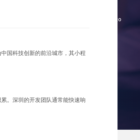
例
小程序资讯
关于我们
16620512720
为中国科技创新的前沿城市，其小程
：
完美结合
积累。深圳的开发团队通常能快速响