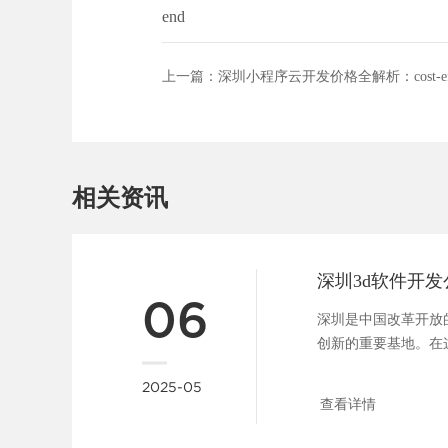
end
上一篇：
深圳小程序云开发价格全解析：cost-effec
相关资讯
深圳3d软件开发
06
深圳是中国改革开放
创新的重要基地。在
术企业纷纷崛起，其
2025-05
了备...
查看详情