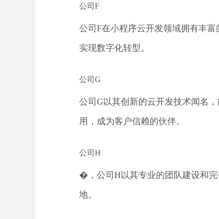
公司F
公司F在小程序云开发领域拥有丰富
实现数字化转型。
公司G
公司G以其创新的云开发技术闻名
用，成为客户信赖的伙伴。
公司H
�，公司H以其专业的团队建设和
地。