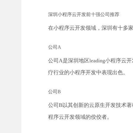
深圳小程序云开发前十强公司推荐
在小程序云开发领域，深圳有十多
公司A
公司A是深圳地区leading小程
疗行业的小程序开发中表现出色。
公司B
公司B以其创新的云原生开发技术
程序云开发领域的佼佼者。