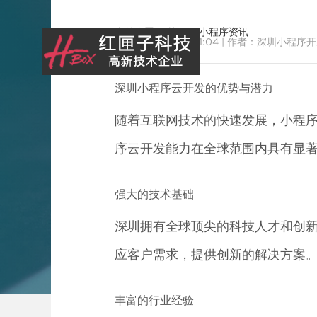
当前位置：
首页
>
小程序资讯
2025-06-22 09:01:04
|
作者：深圳小程序开
深圳小程序云开发的优势与潜力
随着互联网技术的快速发展，小程
序云开发能力在全球范围内具有显
深圳小程
强大的技术基础
深圳拥有全球顶尖的科技人才和创
应客户需求，提供创新的解决方案
丰富的行业经验