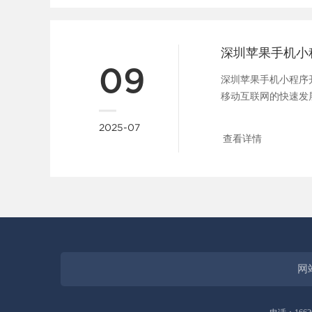
09
深圳苹果手机小程序
移动互联网的快速发
营销和用户互动的重
2025-07
借其...
查看详情
网