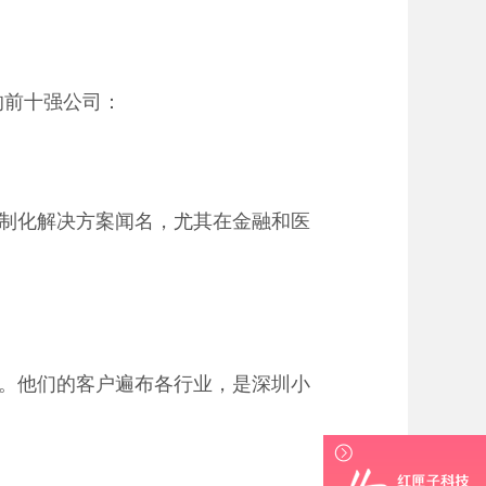
的前十强公司：
的定制化解决方案闻名，尤其在金融和医
。他们的客户遍布各行业，是深圳小