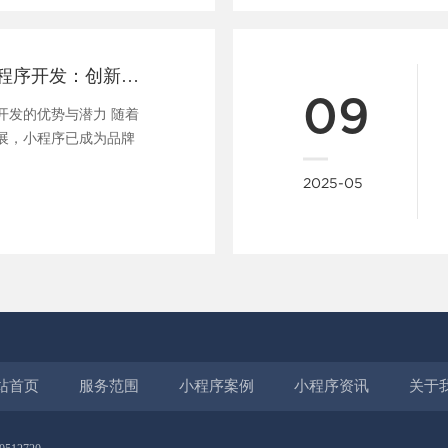
深圳苹果手机小程序开发：创新与未来的结合
09
开发的优势与潜力 随着
展，小程序已成为品牌
要工具。而苹果手机凭
2025-05
站首页
服务范围
小程序案例
小程序资讯
关于