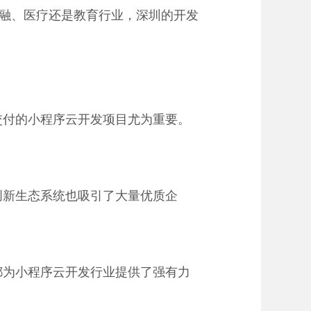
、金融、医疗还是教育行业，深圳的开发
交付的小程序云开发项目尤为重要。
创新生态系统也吸引了大量优质企
都为小程序云开发行业提供了强有力