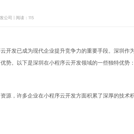
发公司
|
阅读：
115
首页
服务范围
小程序案
序云开发已成为现代企业提升竞争力的重要手段。深圳作
著优势。以下是深圳在小程序云开发领域的一些独特优势
序云开发前十强：创新与未来的
新资源，许多企业在小程序云开发方面积累了深厚的技术
。