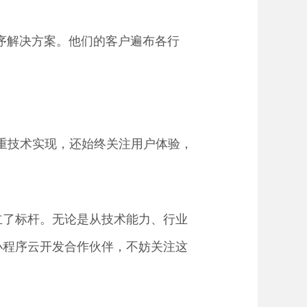
序解决方案。他们的客户遍布各行
重技术实现，还始终关注用户体验，
立了标杆。无论是从技术能力、行业
小程序云开发合作伙伴，不妨关注这