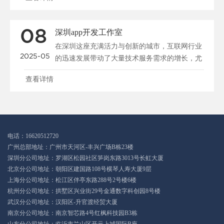
08
深圳app开发工作室
在深圳这座充满活力与创新的城市，互联网行业
2025-05
的迅速发展带动了大量技术服务需求的增长，尤
其是在APP开发领域。深圳作为中国科...
查看详情
电话：16620512720
广州总部地址：广州市天河区-丰兴广场B栋23楼
深圳分公司地址：罗湖区松园社区笋岗东路3013号长虹大厦
北京分公司地址：朝阳区建国路108号横琴人寿大厦9层
上海分公司地址：松江区伴亭东路288号2号楼6楼
杭州分公司地址：拱墅区兴业街29号金通数字科创园8号楼
武汉分公司地址：汉阳区-升官渡经贸大厦
南京分公司地址：南京智芯路4号红枫科技园B3栋
山东分公司地址：临沂市兰山区开元上城国际B座