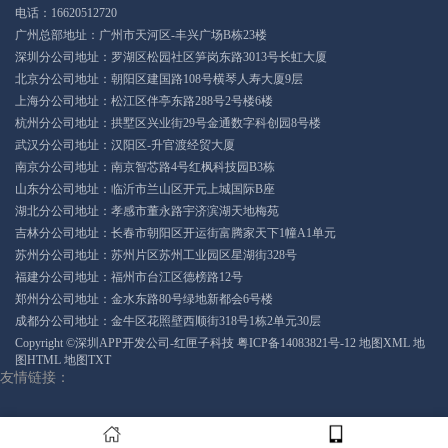
电话：16620512720
广州总部地址：广州市天河区-丰兴广场B栋23楼
深圳分公司地址：罗湖区松园社区笋岗东路3013号长虹大厦
北京分公司地址：朝阳区建国路108号横琴人寿大厦9层
上海分公司地址：松江区伴亭东路288号2号楼6楼
杭州分公司地址：拱墅区兴业街29号金通数字科创园8号楼
武汉分公司地址：汉阳区-升官渡经贸大厦
南京分公司地址：南京智芯路4号红枫科技园B3栋
山东分公司地址：临沂市兰山区开元上城国际B座
湖北分公司地址：孝感市董永路宇济滨湖天地梅苑
吉林分公司地址：长春市朝阳区开运街富腾家天下1幢A1单元
苏州分公司地址：苏州片区苏州工业园区星湖街328号
福建分公司地址：福州市台江区德榜路12号
郑州分公司地址：金水东路80号绿地新都会6号楼
成都分公司地址：金牛区花照壁西顺街318号1栋2单元30层
Copyright ©深圳APP开发公司-红匣子科技
粤ICP备14083821号-12
地图XML
地
图HTML
地图TXT
友情链接：