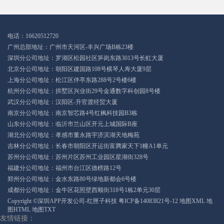
电话：16620512720
广州总部地址：广州市天河区-丰兴广场B栋23楼
深圳分公司地址：罗湖区松园社区笋岗东路3013号长虹大厦
北京分公司地址：朝阳区建国路108号横琴人寿大厦9层
上海分公司地址：松江区伴亭东路288号2号楼6楼
杭州分公司地址：拱墅区兴业街29号金通数字科创园8号楼
武汉分公司地址：汉阳区-升官渡经贸大厦
南京分公司地址：南京智芯路4号红枫科技园B3栋
山东分公司地址：临沂市兰山区开元上城国际B座
湖北分公司地址：孝感市董永路宇济滨湖天地梅苑
吉林分公司地址：长春市朝阳区开运街富腾家天下1幢A1单元
苏州分公司地址：苏州片区苏州工业园区星湖街328号
福建分公司地址：福州市台江区德榜路12号
郑州分公司地址：金水东路80号绿地新都会6号楼
成都分公司地址：金牛区花照壁西顺街318号1栋2单元30层
Copyright ©深圳APP开发公司-红匣子科技
粤ICP备14083821号-12
地图XML
地
图HTML
地图TXT
友情链接：