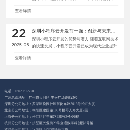
每部分700字。我需要确定软文的...
查看详情
22
深圳小程序云开发前十强：创新与未来的完美结合
深圳小程序云开发的优势与潜力 随着互联网技术
2025-06
的快速发展，小程序云开发已成为现代企业提升
竞争力的重要手段。深圳作为中国科技...
查看详情
电话：16620512720
广州总部地址：广州市天河区-丰兴广场B栋23楼
深圳分公司地址：罗湖区松园社区笋岗东路3013号长虹大厦
北京分公司地址：朝阳区建国路108号横琴人寿大厦9层
上海分公司地址：松江区伴亭东路288号2号楼6楼
杭州分公司地址：拱墅区兴业街29号金通数字科创园8号楼
武汉分公司地址：汉阳区-升官渡经贸大厦