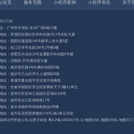
站首页
服务范围
小程序案例
小程序资讯
关于
512720
址：广州市天河区-丰兴广场B栋23楼
地址：罗湖区松园社区笋岗东路3013号长虹大厦
地址：朝阳区建国路108号横琴人寿大厦9层
地址：松江区伴亭东路288号2号楼6楼
地址：拱墅区兴业街29号金通数字科创园8号楼
地址：汉阳区-升官渡经贸大厦
地址：南京智芯路4号红枫科技园B3栋
地址：临沂市兰山区开元上城国际B座
地址：孝感市董永路宇济滨湖天地梅苑
地址：长春市朝阳区开运街富腾家天下1幢A1单元
地址：苏州片区苏州工业园区星湖街328号
地址：福州市台江区德榜路12号
地址：金水东路80号绿地新都会6号楼
地址：金牛区花照壁西顺街318号1栋2单元30层
ht ©深圳APP开发公司-红匣子科技
粤ICP备14083821号-12
地图XML
地图HTML
地图TXT